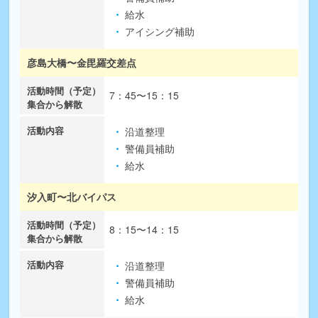
給水
アイシング補助
彦島大橋〜金毘羅交差点
7：45〜15：15
沿道整理
警備員補助
給水
汐入町〜北バイパス
8：15〜14：15
沿道整理
警備員補助
給水