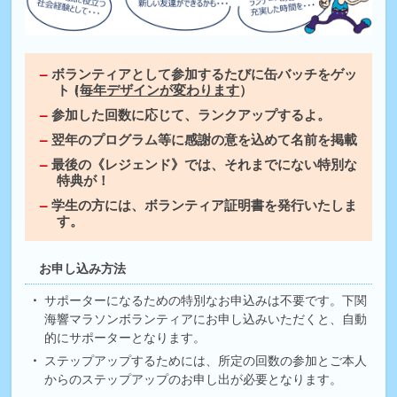
ボランティアとして参加するたびに缶バッチをゲッ
ト！
（
毎年デザインが変わります
）
参加した回数に応じて、ランクアップするよ。
翌年のプログラム等に感謝の意を込めて名前を掲載
最後の《レジェンド》では、それまでにない特別な
特典が！
学生の方には、ボランティア証明書を発行いたしま
す。
お申し込み方法
サポーターになるための特別なお申込みは不要です。下関
海響マラソンボランティアにお申し込みいただくと、自動
的にサポーターとなります。
ステップアップするためには、所定の回数の参加とご本人
からのステップアップのお申し出が必要となります。