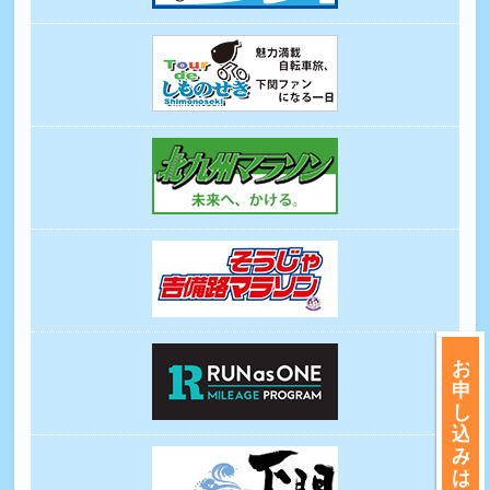
お
申
し
込
み
は