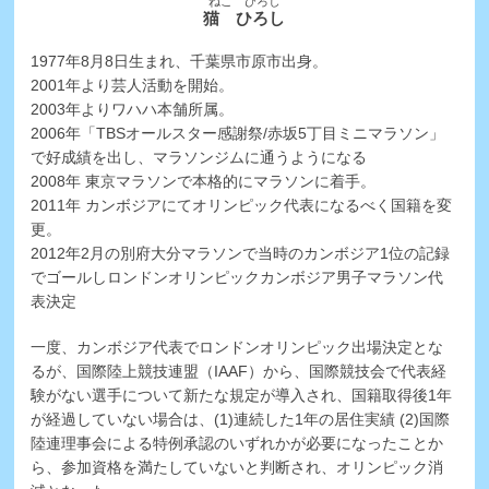
ねこ ひろし
猫 ひろし
1977年8月8日生まれ、千葉県市原市出身。
2001年より芸人活動を開始。
2003年よりワハハ本舗所属。
2006年「TBSオールスター感謝祭/赤坂5丁目ミニマラソン」
で好成績を出し、マラソンジムに通うようになる
2008年 東京マラソンで本格的にマラソンに着手。
2011年 カンボジアにてオリンピック代表になるべく国籍を変
更。
2012年2月の別府大分マラソンで当時のカンボジア1位の記録
でゴールしロンドンオリンピックカンボジア男子マラソン代
表決定
一度、カンボジア代表でロンドンオリンピック出場決定とな
るが、国際陸上競技連盟（IAAF）から、国際競技会で代表経
験がない選手について新たな規定が導入され、国籍取得後1年
が経過していない場合は、(1)連続した1年の居住実績 (2)国際
陸連理事会による特例承認のいずれかが必要になったことか
ら、参加資格を満たしていないと判断され、オリンピック消