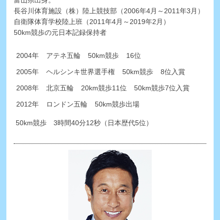
長谷川体育施設（株）陸上競技部（2006年4月～2011年3月）
自衛隊体育学校陸上班（2011年4月～2019年2月）
50km競歩の元日本記録保持者
2004年
アテネ五輪
50km競歩
16位
2005年
ヘルシンキ世界選手権
50km競歩
8位入賞
2008年
北京五輪
20km競歩
11位
50km競歩
7位入賞
2012年
ロンドン五輪
50km競歩出場
50km競歩 3時間40分12秒（日本歴代5位）