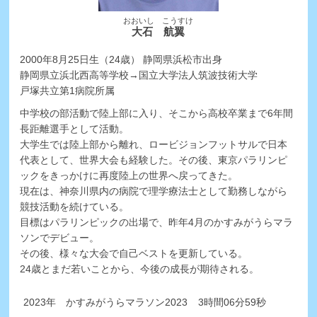
おおいし こうすけ
大石 航翼
2000年8月25日生（24歳） 静岡県浜松市出身
静岡県立浜北西高等学校→国立大学法人筑波技術大学
戸塚共立第1病院所属
中学校の部活動で陸上部に入り、そこから高校卒業まで6年間
長距離選手として活動。
大学生では陸上部から離れ、ロービジョンフットサルで日本
代表として、世界大会も経験した。その後、東京パラリンピ
ックをきっかけに再度陸上の世界へ戻ってきた。
現在は、神奈川県内の病院で理学療法士として勤務しながら
競技活動を続けている。
目標はパラリンピックの出場で、昨年4月のかすみがうらマラ
ソンでデビュー。
その後、様々な大会で自己ベストを更新している。
24歳とまだ若いことから、今後の成長が期待される。
2023年
かすみがうらマラソン2023
3時間06分59秒