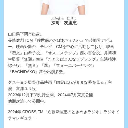
ふかまち ゆりえ
深町 友里恵
山口県下関市出身。
長崎健創TCM『佐世保のおばあちゃんへ』で芸能界デビュ
ー。映画や舞台、テレビ、CMを中心に活動しており、映画
『恋文』由希子役。『オス・ステップ』西小百合役。井筒和
幸監督『無類』舞台『たとえばこんなラブソング』主演根津
祢子役。『無音』『翠』『フォーエバーヤング』
『BACHIDAKO』舞台出演多数。
グスーヨン監督作品映画『幽霊はわがままな夢を見る』主
演 富澤ユリ役
2023年12月下関先行公開、2024年7月東京公開
他順次追って公開中。
2024年 CROSS FM『近藤麻理恵のときめきラジオ』ラジオド
ラマレギュラー