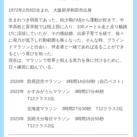
1972年2月8日生まれ 大阪府岸和田市出身
生まれつき弱視であった。幼少期の頃から運動が好きで、中
学高校と盲学校では陸上部に入り、100メートル走と走り幅跳
びに没頭していたが、その後結婚、出産子育てを経て、徐々
に視力が低下し行動範囲も狭くなった。そんな時、ブライン
ドマラソンと出会い、伴走者と一緒であれば走ることができ
るという喜びを知った。
現在は、マラソンで世界と戦える実力を身に付けるために、
日々練習に励んでいる。
2020年
防府読売マラソン
3時間14分50秒（自己ベスト）
2022年
かすみがうらマラソン
3時間17分46秒
T12クラス1位
北海道マラソン
3時間27分30秒
T12クラス2位
2023年
別府大分毎日マラソン
3時間15分55秒
T12クラス2位