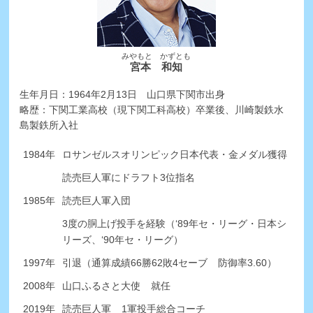
みやもと かずとも
宮本 和知
生年月日：1964年2月13日 山口県下関市出身
略歴：下関工業高校（現下関工科高校）卒業後、川崎製鉄水
島製鉄所入社
1984年
ロサンゼルスオリンピック日本代表・金メダル獲得
読売巨人軍にドラフト3位指名
1985年
読売巨人軍入団
3度の胴上げ投手を経験（‘89年セ・リーグ・日本シ
リーズ、‘90年セ・リーグ）
1997年
引退（通算成績66勝62敗4セーブ
防御率3.60）
2008年
山口ふるさと大使
就任
2019年
読売巨人軍
1軍投手総合コーチ