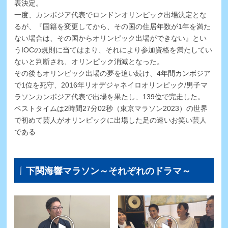
表決定。
一度、カンボジア代表でロンドンオリンピック出場決定とな
るが、『国籍を変更してから、その国の住居年数が1年を満た
ない場合は、その国からオリンピック出場ができない』とい
うIOCの規則に当てはまり、それにより参加資格を満たしてい
ないと判断され、オリンピック消滅となった。
その後もオリンピック出場の夢を追い続け、4年間カンボジア
で1位を死守、2016年リオデジャネイロオリンピック/男子マ
ラソンカンボジア代表で出場を果たし、139位で完走した。
ベストタイムは2時間27分02秒（東京マラソン2023）の世界
で初めて芸人がオリンピックに出場した足の速いお笑い芸人
である
下関海響マラソン～それぞれのドラマ～