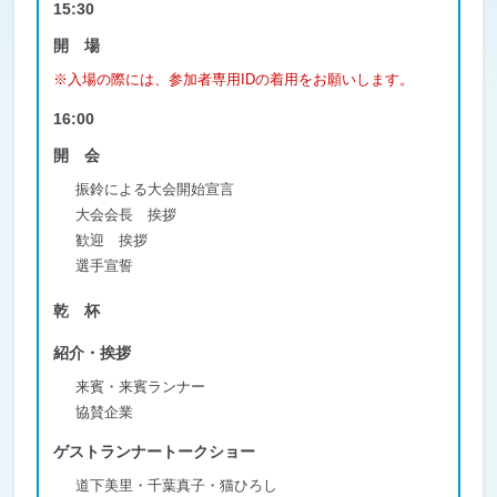
15:30
開 場
※入場の際には、参加者専用IDの着用をお願いします。
16:00
開 会
振鈴による大会開始宣言
大会会長 挨拶
歓迎 挨拶
選手宣誓
乾 杯
紹介・挨拶
来賓・来賓ランナー
協賛企業
ゲストランナートークショー
道下美里・千葉真子・猫ひろし