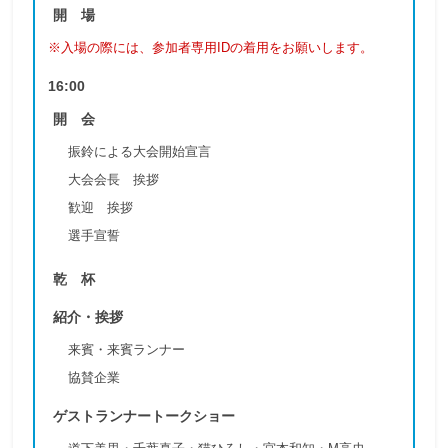
開 場
※入場の際には、参加者専用IDの着用をお願いします。
16:00
開 会
振鈴による大会開始宣言
大会会長 挨拶
歓迎 挨拶
選手宣誓
乾 杯
紹介・挨拶
来賓・来賓ランナー
協賛企業
ゲストランナートークショー